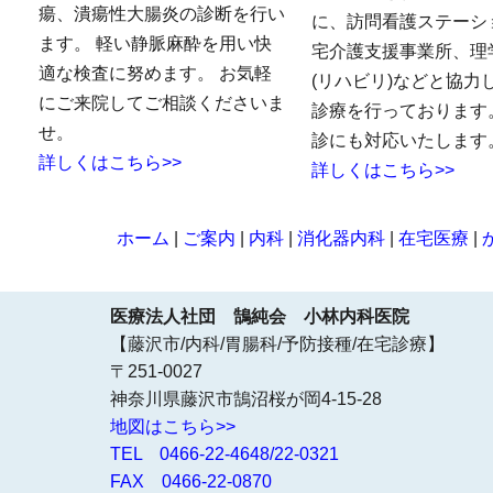
瘍、潰瘍性大腸炎の診断を行い
に、訪問看護ステーシ
ます。 軽い静脈麻酔を用い快
宅介護支援事業所、理
適な検査に努めます。 お気軽
(リハビリ)などと協力
にご来院してご相談くださいま
診療を行っております
せ。
診にも対応いたします
詳しくはこちら>>
詳しくはこちら>>
ホーム
|
ご案内
|
内科
|
消化器内科
|
在宅医療
|
医療法人社団 鵠純会 小林内科医院
【藤沢市/内科/胃腸科/予防接種/在宅診療】
〒251-0027
神奈川県藤沢市鵠沼桜が岡4-15-28
地図はこちら>>
TEL 0466-22-4648/22-0321
FAX 0466-22-0870