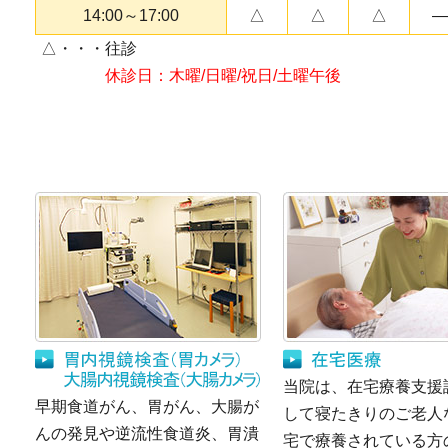
14:00～17:00
△
△
△
―
△・・・往診
休診日：木曜/日曜/祝日/土曜午後
当院は、在宅療養支援
早期食道がん、胃がん、大腸が
して寝たきりのご老人
んの発見や逆流性食道炎、胃潰
宅で療養されている方